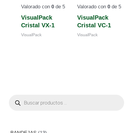
Valorado con
0
de 5
Valorado con
0
de 5
VisualPack
VisualPack
Cristal VX-1
Cristal VC-1
VisualPack
VisualPack
B
ú
s
q
u
e
d
a
BANDEJAS
13