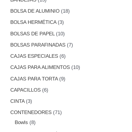
d
e
BOLSA DE ALUMINIO
18
p
r
o
BOLSA HERMÉTICA
3
d
u
BOLSAS DE PAPEL
10
c
t
BOLSAS PARAFINADAS
7
o
s
CAJAS ESPECIALES
6
CAJAS PARA ALIMENTOS
10
CAJAS PARA TORTA
9
CAPACILLOS
6
CINTA
3
CONTENEDORES
71
Bowls
8